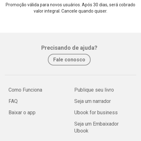
Informazioni sul contenuto del libro:
Promoção válida para novos usuários. Após 30 dias, será cobrado
valor integral. Cancele quando quiser.
Hello | Buongiorno
Precisando de ajuda?
Capisci questa prima parola in Inglese?
Fale conosco
Sì, lo fai!
Como Funciona
Publique seu livro
Come?
FAQ
Seja um narrador
Baixar o app
Ubook for business
Perché lo leggi usando una nuova tecnica:
lettura bilingue (testo
Seja um Embaixador
parallelo).
Ubook