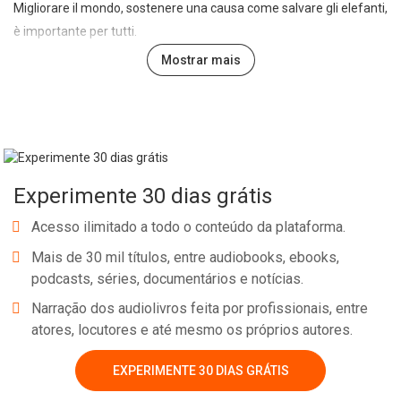
Migliorare il mondo, sostenere una causa come salvare gli elefanti,
è importante per tutti.
Mostrar mais
Questo libro riunisce queste due cose positive:
- ti aiuterà a Imparare L'Inglese e conoscere gli elefanti
Experimente 30 dias grátis
- Saremo tutti d'accordo con la tua e la nostra per contribuire a
Acesso ilimitado a todo o conteúdo da plataforma.
salvare gli elefanti
Mais de 30 mil títulos, entre audiobooks, ebooks,
podcasts, séries, documentários e notícias.
parte del valore del libro sarà devoluto alle organizzazioni per
Narração dos audiolivros feita por profissionais, entre
questo scopo).
Whatsapp
Facebook
Twitter
E-mail
atores, locutores e até mesmo os próprios autores.
EXPERIMENTE 30 DIAS GRÁTIS