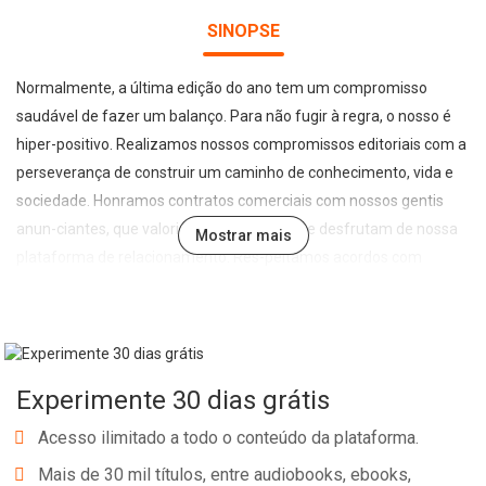
SINOPSE
Normalmente, a última edição do ano tem um compromisso
saudável de fazer um balanço. Para não fugir à regra, o nosso é
hiper-positivo. Realizamos nossos compromissos editoriais com a
perseverança de construir um caminho de conhecimento, vida e
sociedade. Honramos contratos comerciais com nossos gentis
anun-ciantes, que valorizam, reconhecem e desfrutam de nossa
Mostrar mais
plataforma de relacionamento. Res-peitamos acordos com
colaboradores e assumi-mos para o ano seguinte um
compromisso ain-da maior de expansão e crescimento, para que
todos possam sonhar e sonhar alto. Trabalha-mos duro, mas não
apenas por compromisso, e sim por uma satisfação: somos
Experimente 30 dias grátis
gratos por essa grande oportunidade empreendedora.
Acesso ilimitado a todo o conteúdo da plataforma.
Mais de 30 mil títulos, entre audiobooks, ebooks,