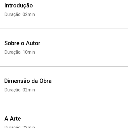
Introdução
profissional. O filme “O Rei do Show”, estrelado por Hugh
Jackman, é baseado na vida do autor P. T. Barnum
Duração: 02min
Sobre o Autor
Duração: 10min
Dimensão da Obra
Duração: 02min
A Arte
Duração: 22min