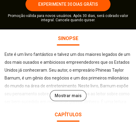
EXPERIMENTE 30 DIAS GRÁTIS
Promoção válida para novos usuários. Após 30 dias, será cobrado valor
integral. Cancele quando quiser.
SINOPSE
Este é um livro fantástico e talvez um dos maiores legados de um
dos mais ousados e ambiciosos empreendedores que os Estados
Unidos já conheceram. Seu autor, o empresário Phineas Taylor
Barnum, é um gênio dos negócios e um dos primeiros milionários
do mundo na área de entretenimento. Neste livro, Barnum expõe
seu pensamento sobre os negócios e ensina ao leitor sobre como
Mostrar mais
ser bem-sucedido em matéria de ganhar dinheiro. É uma leitura
instigante para as pessoas interessadas em aprender com
CAPÍTULOS
importantes líderes empresariais do passado sobre suas fórmulas
do sucesso, e também um fecundo texto motivacional para as
pessoas que pretendem se destacar na vida pessoal e