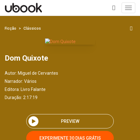
Toggl
navig
+
Ficção
Clássicos
Dom Quixote
Autor:
Miguel de Cervantes
Narrador:
Vários
Editora:
Livro Falante
Duração: 2:17:19
PREVIEW
EXPERIMENTE 30 DIAS GRÁTIS