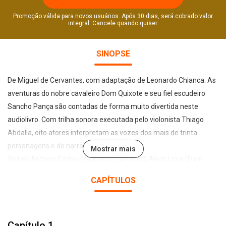
Promoção válida para novos usuários. Após 30 dias, será cobrado valor
integral. Cancele quando quiser.
SINOPSE
De Miguel de Cervantes, com adaptação de Leonardo Chianca. As
aventuras do nobre cavaleiro Dom Quixote e seu fiel escudeiro
Sancho Pança são contadas de forma muito divertida neste
audiolivro. Com trilha sonora executada pelo violonista Thiago
Abdalla, oito atores interpretam as vozes dos mais de trinta
personagens e do narrador da história.
Mostrar mais
Vozes: Antonio Carlos Prado Mói (narrador); Alecs Lima (Dom
Quixote); Angela Couto (ama, personagem aleatório, Amazona);
CAPÍTULOS
Cristiana Galvão (primeira donzela, sobrinha Dolores, criada do
albergue e mulher de Sancho Pança); Di Ramon (Sansão Carrasco
e leitura de bilhete e placa); Marcio Brodt (Sancho Pança,
Capítulo 1
estalajeiro, jovem pastor, camponês, monge, Alonso Lopez,