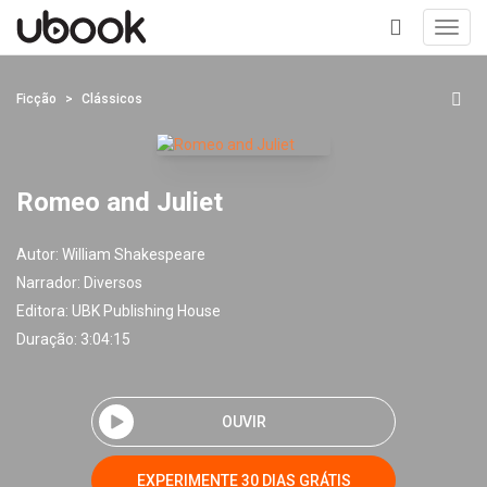
Toggl
navig
+
Ficção
Clássicos
Romeo and Juliet
Autor:
William Shakespeare
Narrador:
Diversos
Editora:
UBK Publishing House
Duração: 3:04:15
OUVIR
EXPERIMENTE 30 DIAS GRÁTIS