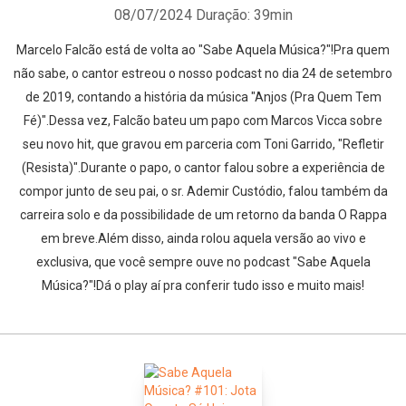
08/07/2024
Duração: 39min
Marcelo Falcão está de volta ao "Sabe Aquela Música?"!Pra quem
não sabe, o cantor estreou o nosso podcast no dia 24 de setembro
de 2019, contando a história da música "Anjos (Pra Quem Tem
Fé)".Dessa vez, Falcão bateu um papo com Marcos Vicca sobre
seu novo hit, que gravou em parceria com Toni Garrido, "Refletir
(Resista)".Durante o papo, o cantor falou sobre a experiência de
compor junto de seu pai, o sr. Ademir Custódio, falou também da
carreira solo e da possibilidade de um retorno da banda O Rappa
em breve.Além disso, ainda rolou aquela versão ao vivo e
exclusiva, que você sempre ouve no podcast "Sabe Aquela
Música?"!Dá o play aí pra conferir tudo isso e muito mais!
Whatsapp
Facebook
Twitter
E-mail