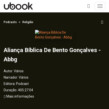
Toggl
navig
+
Podcasts
Religião
Aliança Bíblica De Bento Gonçalves -
Abbg
Autor:
Vários
Narrador:
Vários
Editora:
Podcast
Duração: 405:27:04
Mais informações