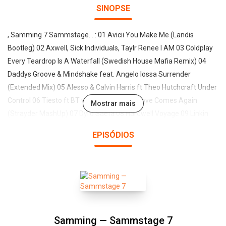
SINOPSE
, Samming 7 Sammstage. . : 01 Avicii You Make Me (Landis
Bootleg) 02 Axwell, Sick Individuals, Taylr Renee I AM 03 Coldplay
Every Teardrop Is A Waterfall (Swedish House Mafia Remix) 04
Daddys Groove & Mindshake feat. Angelo Iossa Surrender
(Extended Mix) 05 Alesso & Calvin Harris ft Theo Hutchcraft Under
Control 06 Tiesto ft BT vs Ummet Ozcan Love Comes Again
Mostrar mais
(Strayder MashUp) 07 Dyro Saeta 08 Hardwell Voyage 09 Linkin
Park A Light That Never Comes (feat. Steve Aoki) 10 Martin Garrix
EPISÓDIOS
& Jay Hardway Error 404 11 R3hab The Bottle Song (Dyro Remix)
12 Ummet Ozcan & R3hab feat Nervo Revolution 13 Fedde Le
Grand Dont Give Up 14 Dada Life Born To Rage
Samming — Sammstage 7