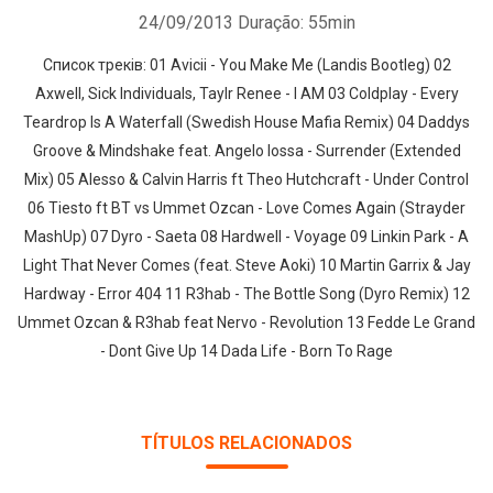
24/09/2013
Duração: 55min
Список треків: 01 Avicii - You Make Me (Landis Bootleg) 02
Axwell, Sick Individuals, Taylr Renee - I AM 03 Coldplay - Every
Teardrop Is A Waterfall (Swedish House Mafia Remix) 04 Daddys
Groove & Mindshake feat. Angelo Iossa - Surrender (Extended
Mix) 05 Alesso & Calvin Harris ft Theo Hutchcraft - Under Control
06 Tiesto ft BT vs Ummet Ozcan - Love Comes Again (Strayder
MashUp) 07 Dyro - Saeta 08 Hardwell - Voyage 09 Linkin Park - A
Light That Never Comes (feat. Steve Aoki) 10 Martin Garrix & Jay
Hardway - Error 404 11 R3hab - The Bottle Song (Dyro Remix) 12
Ummet Ozcan & R3hab feat Nervo - Revolution 13 Fedde Le Grand
- Dont Give Up 14 Dada Life - Born To Rage
TÍTULOS RELACIONADOS