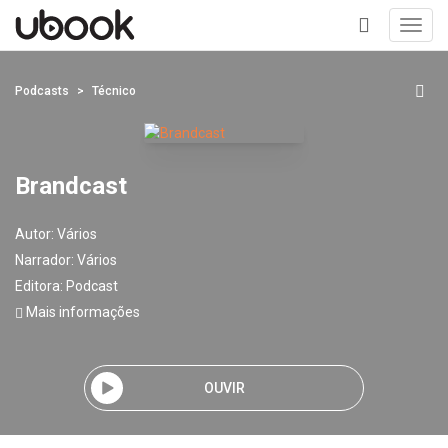
Toggl
navig
+
Podcasts
Técnico
Brandcast
Autor:
Vários
Narrador:
Vários
Editora:
Podcast
Mais informações
OUVIR