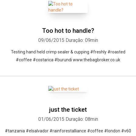
Too hot to handle?
09/06/2015
Duração: 09min
Testing hand held crimp sealer & cupping #freshly #roasted
#coffee #costarica #burundi www.thebagbroker.co.uk
just the ticket
01/06/2015
Duração: 08min
#tanzania #elsalvador #rainforestalliance #coffee #london #v60