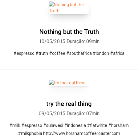
Nothing but the Truth
10/05/2015
Duração: 09min
#espresso #truth #coffee #southafrica #london #africa
try the real thing
09/05/2015
Duração: 07min
#milk #espresso #sulawesi #indonesia #flatwhite #horsham
#milkphobia http://www.horshamcoffeeroaster.com