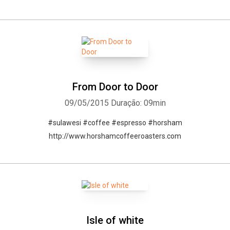
Whatsapp
Facebook
Twitter
E-mail
From Door to Door
09/05/2015
Duração: 09min
#sulawesi #coffee #espresso #horsham
http://www.horshamcoffeeroasters.com
Isle of white