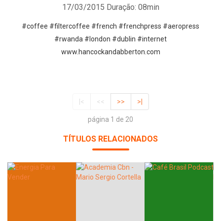
17/03/2015
Duração: 08min
#coffee #filtercoffee #french #frenchpress #aeropress
#rwanda #london #dublin #internet
www.hancockandabberton.com
|<
<<
>>
>|
página 1 de 20
TÍTULOS RELACIONADOS