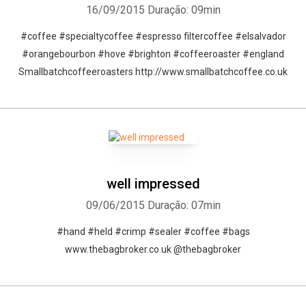
16/09/2015
Duração: 09min
#coffee #specialtycoffee #espresso filtercoffee #elsalvador
#orangebourbon #hove #brighton #coffeeroaster #england
Smallbatchcoffeeroasters http://www.smallbatchcoffee.co.uk
well impressed
09/06/2015
Duração: 07min
#hand #held #crimp #sealer #coffee #bags
www.thebagbroker.co.uk @thebagbroker