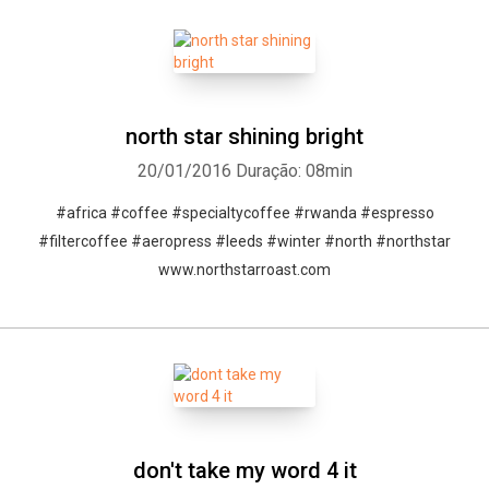
north star shining bright
20/01/2016
Duração: 08min
#africa #coffee #specialtycoffee #rwanda #espresso
#filtercoffee #aeropress #leeds #winter #north #northstar
www.northstarroast.com
don't take my word 4 it