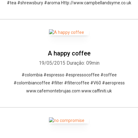
#tea #shrewsbury #aroma Http://www.campbellandsyme.co.uk
A happy coffee
19/05/2015
Duração: 09min
#colombia #espresso #espressocoffee #coffee
#colombiancoffee #filter #filtercoffee #V60 #aeropress
www.cafemontebrujas.com www.caffiniti.uk