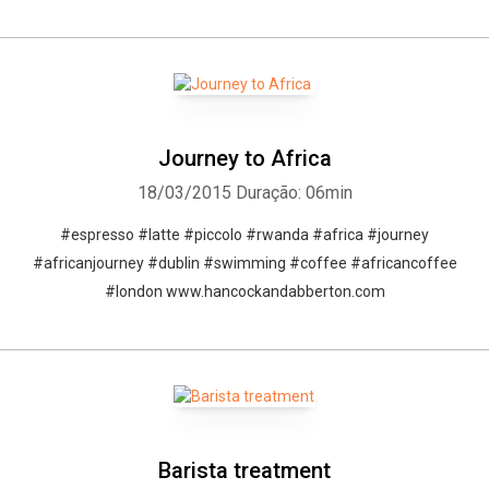
Journey to Africa
18/03/2015
Duração: 06min
#espresso #latte #piccolo #rwanda #africa #journey
#africanjourney #dublin #swimming #coffee #africancoffee
#london www.hancockandabberton.com
Barista treatment