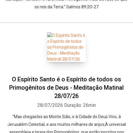
os reis da Terra.” Salmos 89:2O-27
O Espírito Santo é o Espírito de todos os
Whatsapp
Facebook
Twitter
E-mail
Primogênitos de Deus - Meditação Matinal
28/07/26
28/07/2026
Duração: 26min
“Mas chegastes ao Monte Sião, e à Cidade do Deus Vivo, à
Jerusalém Celestial, e aos muitos milhares de anjos;À universal
assembleia e Igreja dos Primogênitos, que estão inscritos nos