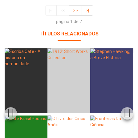
|<
<<
>>
>|
página 1 de 2
TÍTULOS RELACIONADOS