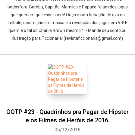
podosfera: Bambu, Capitão, Mamilos e Papaco falam dos jogos
que queriam que existissem! Ouça muita babação de ovo na
Telltale, destruição em massa e a revolução dos jogos em VR! E
quem é o tal do Charlie Brown mesmo? - Mande seu conto ou
ilustração para Ficcionaria! (revistaficcionaria@gmail.com)
OQTP #23 - Quadrinhos pra Pagar de Hipster
Whatsapp
Facebook
Twitter
E-mail
e os Filmes de Heróis de 2016.
05/12/2016