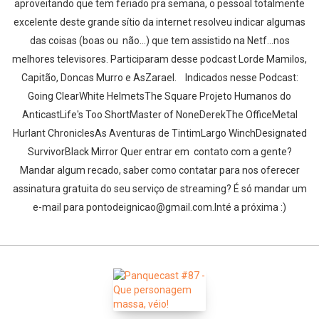
aproveitando que tem feriado pra semana, o pessoal totalmente
excelente deste grande sítio da internet resolveu indicar algumas
das coisas (boas ou não...) que tem assistido na Netf...nos
melhores televisores. Participaram desse podcast Lorde Mamilos,
Capitão, Doncas Murro e AsZarael. Indicados nesse Podcast:
Going ClearWhite HelmetsThe Square Projeto Humanos do
AnticastLife's Too ShortMaster of NoneDerekThe OfficeMetal
Hurlant ChroniclesAs Aventuras de TintimLargo WinchDesignated
SurvivorBlack Mirror Quer entrar em contato com a gente?
Mandar algum recado, saber como contatar para nos oferecer
assinatura gratuita do seu serviço de streaming? É só mandar um
e-mail para pontodeignicao@gmail.com.Inté a próxima :)