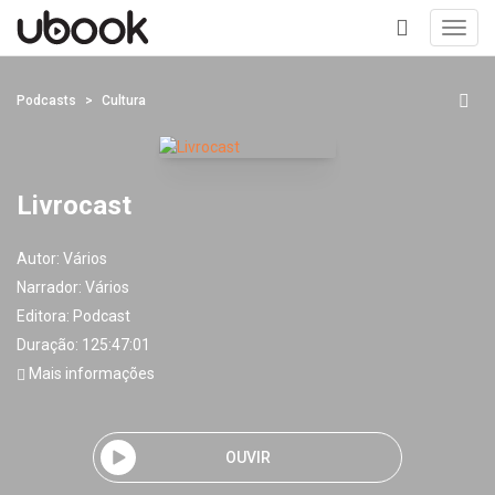
Toggl
navig
+
Podcasts
Cultura
Livrocast
Autor:
Vários
Narrador:
Vários
Editora:
Podcast
Duração: 125:47:01
Mais informações
OUVIR