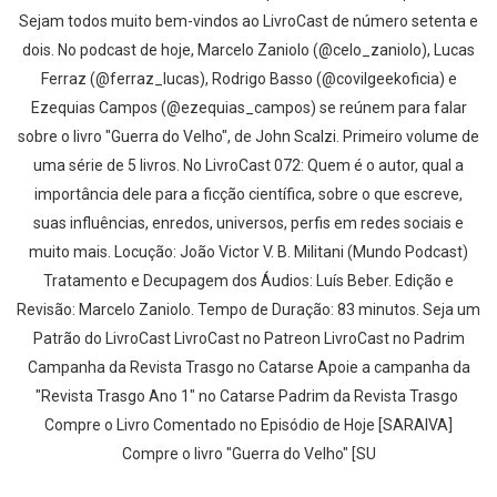
Sejam todos muito bem-vindos ao LivroCast de número setenta e
dois. No podcast de hoje, Marcelo Zaniolo (@celo_zaniolo), Lucas
Ferraz (@ferraz_lucas), Rodrigo Basso (@covilgeekoficia) e
Ezequias Campos (@ezequias_campos) se reúnem para falar
sobre o livro "Guerra do Velho", de John Scalzi. Primeiro volume de
uma série de 5 livros. No LivroCast 072: Quem é o autor, qual a
importância dele para a ficção científica, sobre o que escreve,
suas influências, enredos, universos, perfis em redes sociais e
muito mais. Locução: João Victor V. B. Militani (Mundo Podcast)
Tratamento e Decupagem dos Áudios: Luís Beber. Edição e
Revisão: Marcelo Zaniolo. Tempo de Duração: 83 minutos. Seja um
Patrão do LivroCast LivroCast no Patreon LivroCast no Padrim
Campanha da Revista Trasgo no Catarse Apoie a campanha da
"Revista Trasgo Ano 1" no Catarse Padrim da Revista Trasgo
Compre o Livro Comentado no Episódio de Hoje [SARAIVA]
Compre o livro "Guerra do Velho" [SU