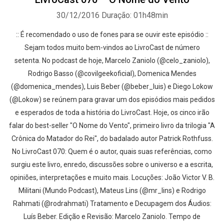
30/12/2016
Duração: 01h48min
:: É recomendado o uso de fones para se ouvir este episódio ::
Sejam todos muito bem-vindos ao LivroCast de número
setenta. No podcast de hoje, Marcelo Zaniolo (@celo_zaniolo),
Rodrigo Basso (@covilgeekoficial), Domenica Mendes
(@domenica_mendes), Luis Beber (@beber_luis) e Diego Lokow
(@Lokow) se reúnem para gravar um dos episódios mais pedidos
e esperados de toda a história do LivroCast. Hoje, os cinco irão
falar do best-seller "O Nome do Vento", primeiro livro da trilogia "A
Crônica do Matador do Rei", do badalado autor Patrick Rothfuss.
No LivroCast 070: Quem é o autor, quais suas referências, como
surgiu este livro, enredo, discussões sobre o universo e a escrita,
opiniões, interpretações e muito mais. Locuções: João Victor V. B.
Militani (Mundo Podcast), Mateus Lins (@mr_lins) e Rodrigo
Rahmati (@rodrahmati) Tratamento e Decupagem dos Áudios:
Luís Beber. Edição e Revisão: Marcelo Zaniolo. Tempo de