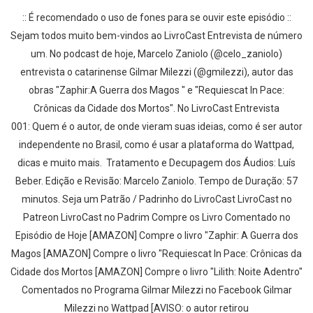
:: É recomendado o uso de fones para se ouvir este episódio ::
Sejam todos muito bem-vindos ao LivroCast Entrevista de número
um. No podcast de hoje, Marcelo Zaniolo (@celo_zaniolo)
entrevista o catarinense Gilmar Milezzi (@gmilezzi), autor das
obras "Zaphir:A Guerra dos Magos " e "Requiescat In Pace:
Crônicas da Cidade dos Mortos". No LivroCast Entrevista
001: Quem é o autor, de onde vieram suas ideias, como é ser autor
independente no Brasil, como é usar a plataforma do Wattpad,
dicas e muito mais. Tratamento e Decupagem dos Áudios: Luís
Beber. Edição e Revisão: Marcelo Zaniolo. Tempo de Duração: 57
minutos. Seja um Patrão / Padrinho do LivroCast LivroCast no
Patreon LivroCast no Padrim Compre os Livro Comentado no
Episódio de Hoje [AMAZON] Compre o livro "Zaphir: A Guerra dos
Magos [AMAZON] Compre o livro "Requiescat In Pace: Crônicas da
Cidade dos Mortos [AMAZON] Compre o livro "Lilith: Noite Adentro"
Comentados no Programa Gilmar Milezzi no Facebook Gilmar
Milezzi no Wattpad [AVISO: o autor retirou