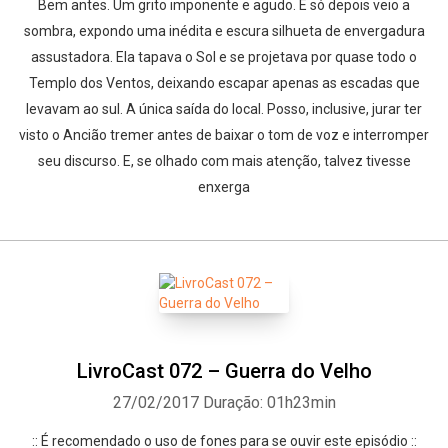
Bem antes. Um grito imponente e agudo. E só depois veio a
sombra, expondo uma inédita e escura silhueta de envergadura
assustadora. Ela tapava o Sol e se projetava por quase todo o
Templo dos Ventos, deixando escapar apenas as escadas que
levavam ao sul. A única saída do local. Posso, inclusive, jurar ter
visto o Ancião tremer antes de baixar o tom de voz e interromper
seu discurso. E, se olhado com mais atenção, talvez tivesse
enxerga
LivroCast 072 – Guerra do Velho
27/02/2017
Duração: 01h23min
:: É recomendado o uso de fones para se ouvir este episódio ::
Whatsapp
Facebook
Twitter
E-mail