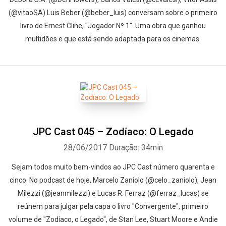
(@vitaoSA) Luis Beber (@beber_luis) conversam sobre o primeiro
livro de Ernest Cline, "Jogador Nº 1". Uma obra que ganhou
multidões e que está sendo adaptada para os cinemas.
JPC Cast 045 – Zodíaco: O Legado
28/06/2017
Duração: 34min
Sejam todos muito bem-vindos ao JPC Cast número quarenta e
cinco. No podcast de hoje, Marcelo Zaniolo (@celo_zaniolo), Jean
Milezzi (@jeanmilezzi) e Lucas R. Ferraz (@ferraz_lucas) se
reúnem para julgar pela capa o livro "Convergente", primeiro
volume de "Zodíaco, o Legado", de Stan Lee, Stuart Moore e Andie