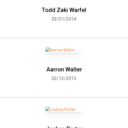
Todd Zaki Warfel
Whatsapp
Facebook
Twitter
E-mail
02/01/2014
Aarron Walter
02/12/2013