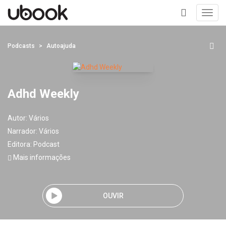
Toggl
navig
+
Podcasts
Autoajuda
Adhd Weekly
Autor:
Vários
Narrador:
Vários
Editora:
Podcast
Mais informações
OUVIR