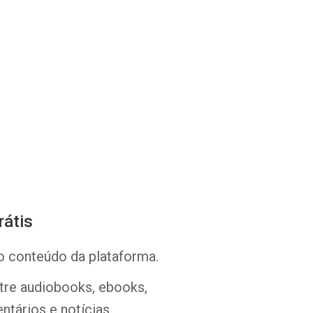
Whatsapp
Facebook
Twitter
E-mail
rátis
o conteúdo da plataforma.
ntre audiobooks, ebooks,
ntários e notícias.