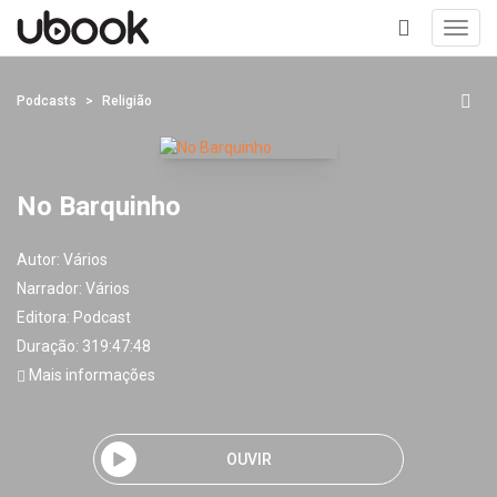
Toggl
navig
+
Podcasts
Religião
No Barquinho
Autor:
Vários
Narrador:
Vários
Editora:
Podcast
Duração: 319:47:48
Mais informações
OUVIR