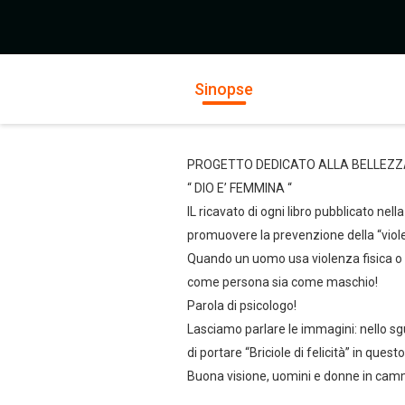
Sinopse
PROGETTO DEDICATO ALLA BELLEZZ
“ DIO E’ FEMMINA “
IL ricavato di ogni libro pubblicato ne
promuovere la prevenzione della “viole
Quando un uomo usa violenza fisica o ps
come persona sia come maschio!
Parola di psicologo!
Lasciamo parlare le immagini: nello sg
di portare “Briciole di felicità” in que
Buona visione, uomini e donne in cammi