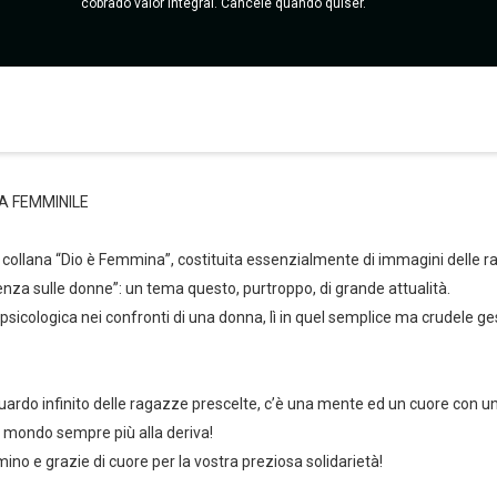
cobrado valor integral. Cancele quando quiser.
A FEMMINILE
lla collana “Dio è Femmina”, costituita essenzialmente di immagini delle 
nza sulle donne”: un tema questo, purtroppo, di grande attualità.
icologica nei confronti di una donna, lì in quel semplice ma crudele gest
uardo infinito delle ragazze prescelte, c’è una mente ed un cuore con un
sto mondo sempre più alla deriva!
no e grazie di cuore per la vostra preziosa solidarietà!