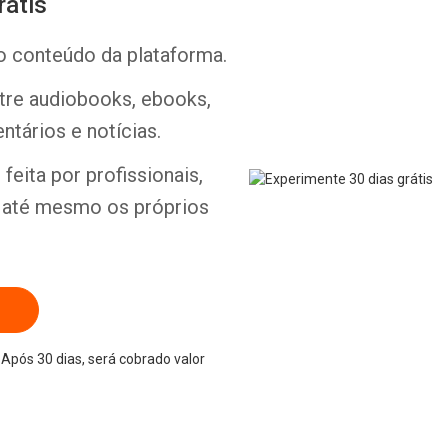
rátis
o conteúdo da plataforma.
ntre audiobooks, ebooks,
ntários e notícias.
Whatsapp
Facebook
Twitter
E-mail
feita por profissionais,
e até mesmo os próprios
Após 30 dias, será cobrado valor