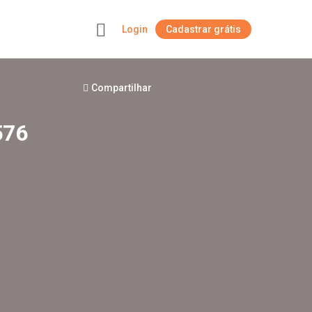
Login
Cadastrar grátis
+
Compartilhar
576