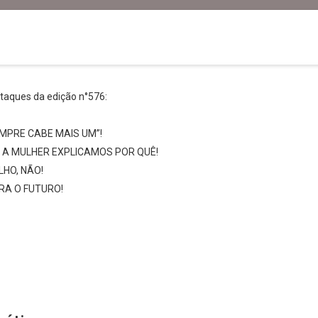
estaques da edição n°576:
SEMPRE CABE MAIS UM”!
 A MULHER EXPLICAMOS POR QUÊ!
LHO, NÃO!
RA O FUTURO!