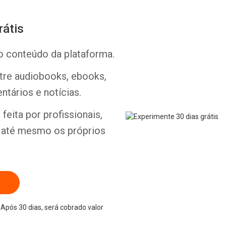
rátis
o conteúdo da plataforma.
ntre audiobooks, ebooks,
Whatsapp
Facebook
Twitter
E-mail
ntários e notícias.
feita por profissionais,
e até mesmo os próprios
Após 30 dias, será cobrado valor