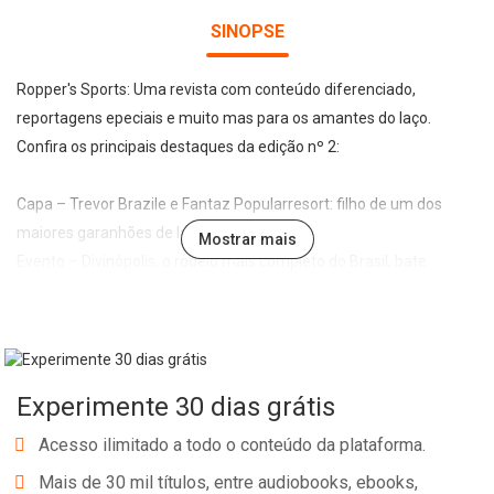
SINOPSE
Ropper's Sports: Uma revista com conteúdo diferenciado,
reportagens epeciais e muito mas para os amantes do laço.
Confira os principais destaques da edição nº 2:
Capa – Trevor Brazile e Fantaz Popularresort: filho de um dos
maiores garanhões de laço no mundo!
Mostrar mais
Evento – Divinópolis, o rodeio mais completo do Brasil, bate
recordes
Internacional – A temporada dos rodeios de verão
Entrevista – Anderson Proença fez da paixão aos cavalos e ao
laço sua profissão
Experimente 30 dias grátis
Acesso ilimitado a todo o conteúdo da plataforma.
Mais de 30 mil títulos, entre audiobooks, ebooks,