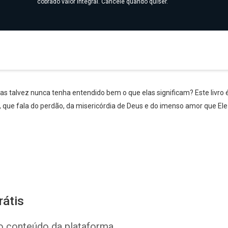
cobrado valor integral. Cancele quando quiser.
mas talvez nunca tenha entendido bem o que elas significam? Este livro
ca, que fala do perdão, da misericórdia de Deus e do imenso amor que El
rátis
o conteúdo da plataforma.