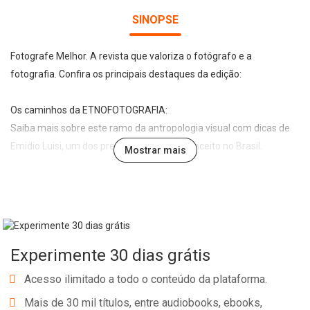
SINOPSE
Fotografe Melhor. A revista que valoriza o fotógrafo e a
fotografia. Confira os principais destaques da edição:
Os caminhos da ETNOFOTOGRAFIA:
Saiba mais sobre este ramo da antropologia visual com dicas de
Emidio Luisi, um dos precursores desse conceito no Brasil.
Mostrar mais
leia também:
- Veja a série que deu ao fotógrafo Fabio Teixeira o Prêmio Rei da
Espanha;
Experimente 30 dias grátis
- Os brasileiros que se destacaram no World Press Photo de 2025;
- Conheça a nova Fuji compacta com sensor de médio formato.
Acesso ilimitado a todo o conteúdo da plataforma.
Mais de 30 mil títulos, entre audiobooks, ebooks,