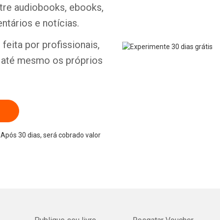
ntre audiobooks, ebooks,
ntários e notícias.
Whatsapp
Facebook
Twitter
E-mail
feita por profissionais,
e até mesmo os próprios
Após 30 dias, será cobrado valor