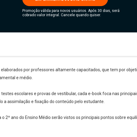
Promoção válida para novos usuários. Após 30 dias, será
cobrado valor integral. Cancele quando quiser.
s elaborados por professores altamente capacitados, que tem por objetiv
amental e médio.
stes escolares e provas de vestibular, cada e-book foca nas principai
ndo a assimilação e fixação do conteúdo pelo estudante.
a o 2º ano do Ensino Médio serão vistos os principais pontos sobre equilí