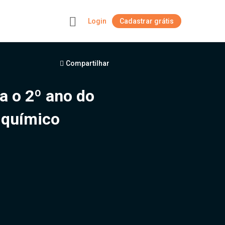
Login
Cadastrar grátis
+
Compartilhar
ra o 2º ano do
 químico