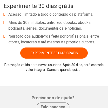
Experimente 30 dias grátis
principais pontos sobre os modelos e estruturas atômicos!
Acesso ilimitado a todo o conteúdo da plataforma.
Mais de 30 mil títulos, entre audiobooks, ebooks,
podcasts, séries, documentários e notícias.
Narração dos audiolivros feita por profissionais, entre
atores, locutores e até mesmo os próprios autores.
EXPERIMENTE 30 DIAS GRÁTIS
Promoção válida para novos usuários. Após 30 dias, será cobrado
Whatsapp
Facebook
Twitter
E-mail
valor integral. Cancele quando quiser.
Precisando de ajuda?
Fale conosco