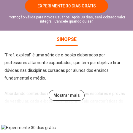
EXPERIMENTE 30 DIAS GRÁTIS
Promoção válida para novos usuários. Após 30 dias, será cobrado valor
integral. Cancele quando quiser.
SINOPSE
"Prof. explica!” é uma série de e-books elaborados por
professores altamente capacitados, que tem por objetivo tirar
dúvidas nas disciplinas cursadas por alunos dos ensinos
fundamental e médio.
Abordando conteúdos recorrentes em testes escolares e provas
Mostrar mais
de vestibular, cada e-book foca nas principais características do
tema abordado de forma leve, direta e didática, permitindo a
assimilação e fixação do conteúdo pelo estudante.
No e-book "Prof. explica!” Química para o 9º ano serão vistos os