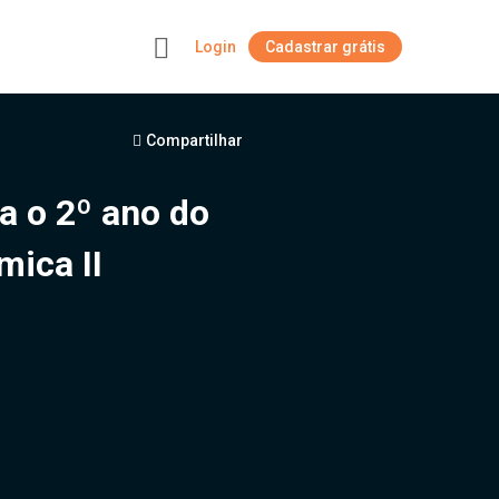
Login
Cadastrar grátis
+
Compartilhar
ra o 2º ano do
ica II