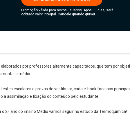
Promoção válida para novos usuários. Após 30 dias, será
cobrado valor integral. Cancele quando quiser.
s elaborados por professores altamente capacitados, que tem por objetiv
amental e médio.
stes escolares e provas de vestibular, cada e-book foca nas principai
ndo a assimilação e fixação do conteúdo pelo estudante.
ara o 2º ano do Ensino Médio vamos seguir no estudo da Termoquímica!