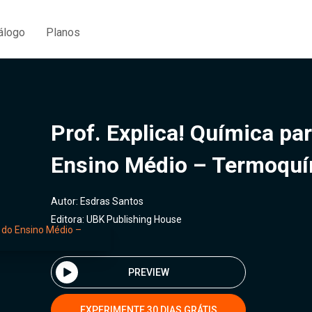
álogo
Planos
Prof. Explica! Química pa
Ensino Médio – Termoquím
Autor:
Esdras Santos
Editora:
UBK Publishing House
PREVIEW
EXPERIMENTE 30 DIAS GRÁTIS