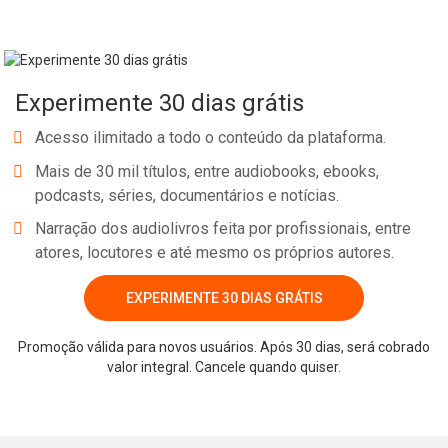
fazer isso abrangendo todos os cargos de uma empresa. O
principal objetivo do Personal Branding é atrair oportunidades.
Aplicá-lo ao nível corporativo multiplica essas oportunidades.
Experimente 30 dias grátis
Partindo desse ponto de vista revolucionário, os autores,
combinando um profundo conhecimento do assunto, com uma
Acesso ilimitado a todo o conteúdo da plataforma.
experiência profissional do mais alto nível, traçam um guia teórico,
Mais de 30 mil títulos, entre audiobooks, ebooks,
prático e operacional para empreendedores, líderes empresariais,
podcasts, séries, documentários e notícias.
gestores de recursos humanos, diretores de marketing, comercial
Narração dos audiolivros feita por profissionais, entre
e de comunicação. Passo a passo, função a função, ferramenta a
atores, locutores e até mesmo os próprios autores.
ferramenta.
EXPERIMENTE 30 DIAS GRÁTIS
Whatsapp
Facebook
Twitter
E-mail
Promoção válida para novos usuários. Após 30 dias, será cobrado
valor integral. Cancele quando quiser.