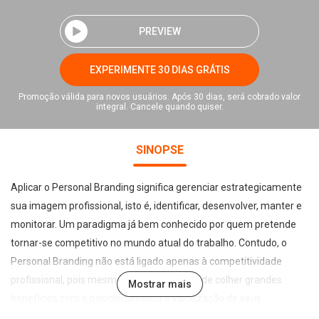
PREVIEW
EXPERIMENTE 30 DIAS GRÁTIS
Promoção válida para novos usuários. Após 30 dias, será cobrado valor
integral. Cancele quando quiser.
SINOPSE
Aplicar o Personal Branding significa gerenciar estrategicamente
sua imagem profissional, isto é, identificar, desenvolver, manter e
monitorar. Um paradigma já bem conhecido por quem pretende
tornar-se competitivo no mundo atual do trabalho. Contudo, o
Personal Branding não está ligado apenas à competitividade
profissional, pois mesmo uma empresa pode colher grandes
Mostrar mais
benefícios com o posicionamento e valorização de seus
colaboradores. Este é o primeiro livro do mundo que explica como