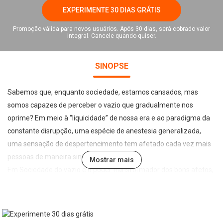
EXPERIMENTE 30 DIAS GRÁTIS
Promoção válida para novos usuários. Após 30 dias, será cobrado valor
integral. Cancele quando quiser.
SINOPSE
Sabemos que, enquanto sociedade, estamos cansados, mas
somos capazes de perceber o vazio que gradualmente nos
oprime? Em meio à “liquicidade” de nossa era e ao paradigma da
constante disrupção, uma espécie de anestesia generalizada,
uma sensação de despertencimento tem afetado cada vez mais
pessoas de maneira sintomática.
Mostrar mais
Em Sociedade do vazio e o poder transformador dos bons afetos,
o filósofo Fernando Moraes traz reflexões contundentes sobre o
nosso status quo, em que o esvaziamento das relações tem se
tornado a regra. É possível reverter esse cenário? Como podemos
resgatar nosso senso de comunidade e nossa essência do que é