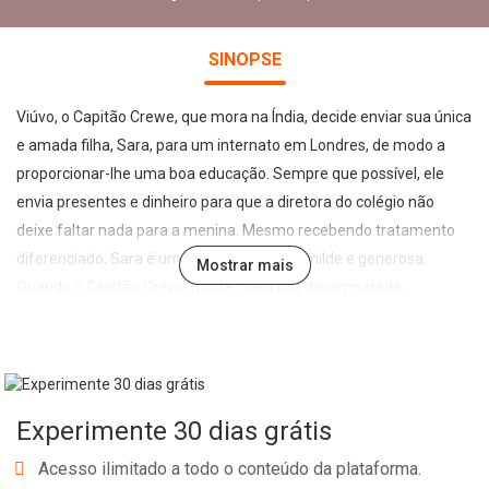
SINOPSE
Viúvo, o Capitão Crewe, que mora na Índia, decide enviar sua única
e amada filha, Sara, para um internato em Londres, de modo a
proporcionar-lhe uma boa educação. Sempre que possível, ele
envia presentes e dinheiro para que a diretora do colégio não
deixe faltar nada para a menina. Mesmo recebendo tratamento
diferenciado, Sara é uma criança doce, humilde e generosa.
Mostrar mais
Quando o Capitão Crewe morre, Sara fica desamparada,
passando a viver em condições sub-humanas no sótão do
internato, como criada. Sara contará apenas com a sua
imaginação para enfrentar uma série de dificuldades, sem perder
as esperanças de um futuro melhor. Em 1905, Francis Hodgson
Experimente 30 dias grátis
Burnett lançou A princesinha, que se tornou um clássico da
literatura infantojuvenil.
Acesso ilimitado a todo o conteúdo da plataforma.