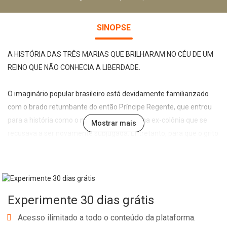
SINOPSE
A HISTÓRIA DAS TRÊS MARIAS QUE BRILHARAM NO CÉU DE UM
REINO QUE NÃO CONHECIA A LIBERDADE.
O imaginário popular brasileiro está devidamente familiarizado
com o brado retumbante do então Príncipe Regente, que entrou
para a história como o marco da luta de uma ex-colônia que se
Mostrar mais
recusava a ser novamente subjugada. Entretanto, para que o grito
daquele homem apaixonado pelo Brasil pudesse ecoar, o amor de
três mulheres pela liberdade precisou falar mais alto do que as
amarras que tentavam contê-las.
Ainda que Maria Quitéria, Maria Felipa e Maria Leopoldina
Experimente 30 dias grátis
levassem vidas muito distintas, tinham objetivos convergentes:
libertar a si mesmas e libertar sua pátria. Quitéria, exímia
Acesso ilimitado a todo o conteúdo da plataforma.
atiradora, não nascera para ser contida dentro das margens de