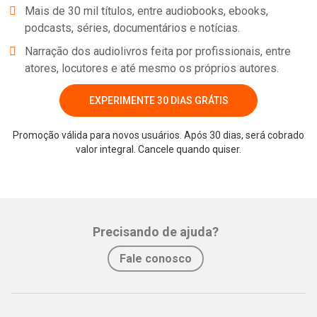
Mais de 30 mil títulos, entre audiobooks, ebooks,
um casamento tradicional e de uma vida doméstica monótona;
podcasts, séries, documentários e notícias.
Felipa, marisqueira, dona de si, não admitiria viver nem mais um
Narração dos audiolivros feita por profissionais, entre
dia com grilhões ao redor dos pulsos; e não seria do perfil de
atores, locutores e até mesmo os próprios autores.
Leopoldina assistir de braços cruzados, do alto do Palácio de São
Cristóvão, ao avanço da ofensiva portuguesa.
EXPERIMENTE 30 DIAS GRÁTIS
Três mulheres que mudaram os rumos históricos de um reino.
Três mulheres que não se adequaram aos papéis que lhes foram
Promoção válida para novos usuários. Após 30 dias, será cobrado
previamente designados. Três mulheres que, a despeito de todo
valor integral. Cancele quando quiser.
Whatsapp
Facebook
Twitter
E-mail
preconceito e barreiras impostas pela sociedade de seu tempo,
não abriram mão da liberdade.
Precisando de ajuda?
Fale conosco