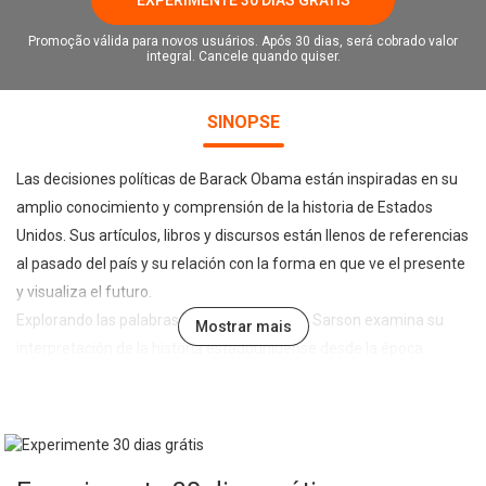
Promoção válida para novos usuários. Após 30 dias, será cobrado valor
integral. Cancele quando quiser.
SINOPSE
Las decisiones políticas de Barack Obama están inspiradas en su
amplio conocimiento y comprensión de la historia de Estados
Unidos. Sus artículos, libros y discursos están llenos de referencias
al pasado del país y su relación con la forma en que ve el presente
y visualiza el futuro.
Explorando las palabras de Obama, Steven Sarson examina su
Mostrar mais
interpretación de la historia estadounidense desde la época
colonial hasta la actualidad. Con un texto único y fascinante, este
es el libro perfecto para los amantes de los acontecimientos
históricos y cualquier persona interesada en lo que sucede en los
Estados Unidos y en la vida de Barack Obama.