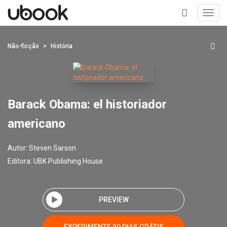
Toggl
navig
+
Não-ficção
História
Barack Obama: el historiador
americano
Autor:
Steven Sarson
Editora:
UBK Publishing House
PREVIEW
EXPERIMENTE 30 DIAS GRÁTIS