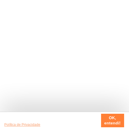
Usamos cookies em nosso site, para fazer a sua experiência
OK,
ser sempre incrível. Quer saber mais da nossa
entendi!
Política de Privacidade
?