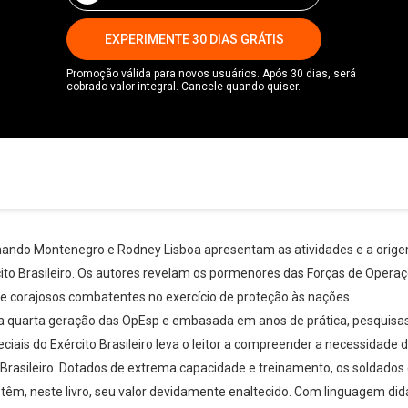
EXPERIMENTE 30 DIAS GRÁTIS
Promoção válida para novos usuários. Após 30 dias, será
cobrado valor integral. Cancele quando quiser.
rnando Montenegro e Rodney Lisboa apresentam as atividades e a orige
to Brasileiro. Os autores revelam os pormenores das Forças de Operaçõ
de corajosos combatentes no exercício de proteção às nações.
a quarta geração das OpEsp e embasada em anos de prática, pesquisas 
ciais do Exército Brasileiro leva o leitor a compreender a necessidad
to Brasileiro. Dotados de extrema capacidade e treinamento, os soldad
s têm, neste livro, seu valor devidamente enaltecido. Com linguagem didá