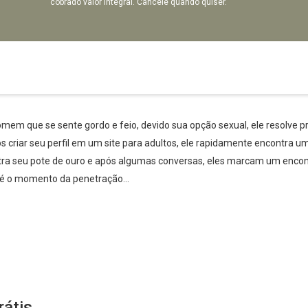
cobrado valor integral. Cancele quando quiser.
omem que se sente gordo e feio, devido sua opção sexual, ele resolve
s criar seu perfil em um site para adultos, ele rapidamente encontra 
tra seu pote de ouro e após algumas conversas, eles marcam um encon
 até o momento da penetração…
rátis