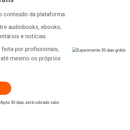
o conteúdo da plataforma.
ntre audiobooks, ebooks,
ntários e notícias.
Whatsapp
Facebook
Twitter
E-mail
feita por profissionais,
e até mesmo os próprios
Após 30 dias, será cobrado valor