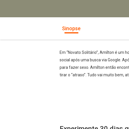
Sinopse
Em “Novato Solitário”, Amílton é um h
social após uma busca via Google. Apó
para fazer sexo. Amílton então encon
tirar o “atraso”. Tudo vai muito bem,
Experimente 30 dias g