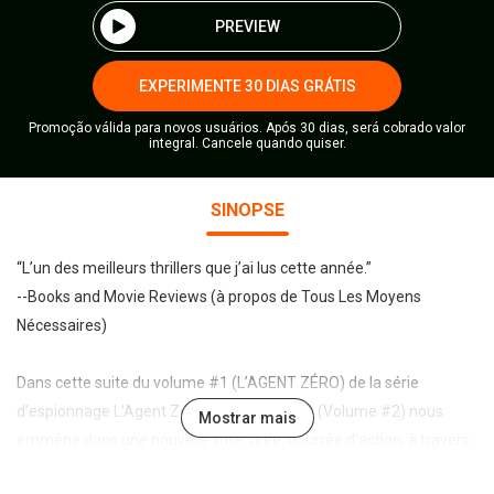
PREVIEW
EXPERIMENTE 30 DIAS GRÁTIS
Promoção válida para novos usuários. Após 30 dias, será cobrado valor
integral. Cancele quando quiser.
SINOPSE
“L’un des meilleurs thrillers que j’ai lus cette année.”
--Books and Movie Reviews (à propos de Tous Les Moyens
Nécessaires)
Dans cette suite du volume #1 (L’AGENT ZÉRO) de la série
d’espionnage L'Agent Zéro, LA CIBLE ZÉRO (Volume #2) nous
Mostrar mais
emmène dans une nouvelle folle virée, bourrée d’action, à travers
l’Europe. Kent Steele, l’agent d’élite de la CIA, est sommé