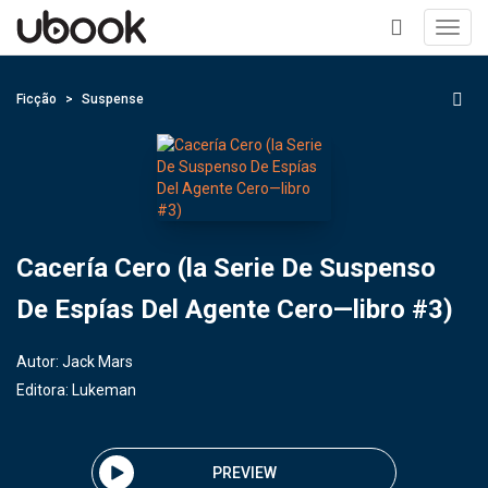
Toggl
navig
+
Ficção
Suspense
Cacería Cero (la Serie De Suspenso
De Espías Del Agente Cero—libro #3)
Autor:
Jack Mars
Editora:
Lukeman
PREVIEW