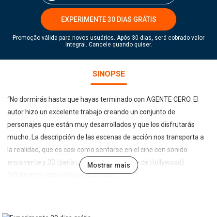
EXPERIMENTE 30 DIAS GRÁTIS
Promoção válida para novos usuários. Após 30 dias, será cobrado valor
integral. Cancele quando quiser.
SINOPSE
“No dormirás hasta que hayas terminado con AGENTE CERO. El
autor hizo un excelente trabajo creando un conjunto de
personajes que están muy desarrollados y que los disfrutarás
mucho. La descripción de las escenas de acción nos transporta a
la realidad, que es casi como sentarse en el cine con sonido
envolvente y 3D (sería una increíble película de Hollywood).
Mostrar mais
Difícilmente esperaré por la secuela”.
--Roberto Mattos, Books and Movie Reviews