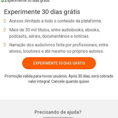
En CACERÍA CERO (Libro #3), cuando el Agente Cero de la CIA
Experimente 30 dias grátis
descubre que sus dos hijas adolescentes han sido secuestradas y
están destinadas a una red de traficantes en Europa del Este, se
Acesso ilimitado a todo o conteúdo da plataforma.
embarca en una persecución de alto octanaje a través de Europa,
Mais de 30 mil títulos, entre audiobooks, ebooks,
dejar un rastro de devastación es su camino, ya que rompe todas
podcasts, séries, documentários e notícias.
las reglas, arriesga su propia vida y hace todo lo que puede para
Narração dos audiolivros feita por profissionais, entre
recuperar a sus hijas.
atores, locutores e até mesmo os próprios autores.
Kent, ordenado por la CIA a retirarse, se niega. Sin el apoyo de la
EXPERIMENTE 30 DIAS GRÁTIS
agencia, con topos y asesinos en todos lados, con un amante en
quien apenas puede confiar, y siendo él mismo el objetivo, el
Whatsapp
Facebook
Twitter
E-mail
Promoção válida para novos usuários. Após 30 dias, será cobrado
Agente Cero debe luchar contra múltiples enemigos para
valor integral. Cancele quando quiser.
recuperar a sus hijas.
Contra la red de tráfico más mortífera de Europa, con conexiones
políticas...
Precisando de ajuda?