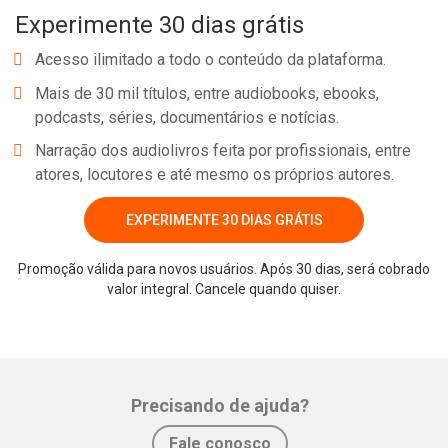
Experimente 30 dias grátis
vida?
Acesso ilimitado a todo o conteúdo da plataforma.
Neste livro, Laura Gassner Otting ensina como ignorar as regras
Mais de 30 mil títulos, entre audiobooks, ebooks,
que criaram seus limites, alinhar suas energias e ações e fazer o
podcasts, séries, documentários e notícias.
trabalho que realmente importa para que você possa viver a
Narração dos audiolivros feita por profissionais, entre
melhor versão da sua vida
atores, locutores e até mesmo os próprios autores.
EXPERIMENTE 30 DIAS GRÁTIS
Promoção válida para novos usuários. Após 30 dias, será cobrado
Whatsapp
Facebook
Twitter
E-mail
valor integral. Cancele quando quiser.
Precisando de ajuda?
Fale conosco