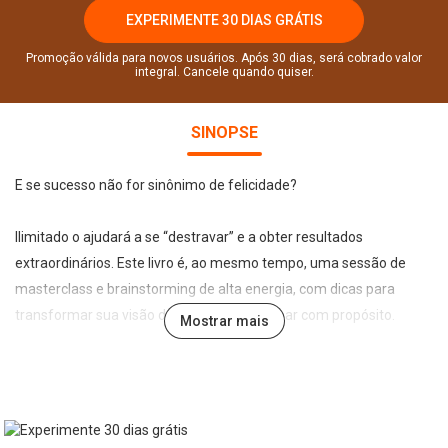
EXPERIMENTE 30 DIAS GRÁTIS
Promoção válida para novos usuários. Após 30 dias, será cobrado valor
integral. Cancele quando quiser.
SINOPSE
E se sucesso não for sinônimo de felicidade?
Ilimitado o ajudará a se “destravar” e a obter resultados
extraordinários. Este livro é, ao mesmo tempo, uma sessão de
masterclass e brainstorming de alta energia, com dicas para
transformar sua visão de carreira e trabalhar com propósito.
Mostrar mais
Esta não é uma história sobre fracasso, mas poderia muito bem
ser. Quando não definimos o sucesso em nossos próprios termos,
é impossível encontrar nosso propósito e traçar nosso próprio
caminho. Como quebrar o ciclo para ser melhor no trabalho e na