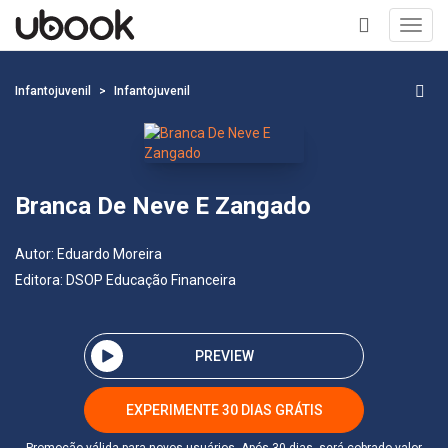
Toggl
navig
+
Infantojuvenil
Infantojuvenil
Branca De Neve E Zangado
Autor:
Eduardo Moreira
Editora:
DSOP Educação Financeira
PREVIEW
EXPERIMENTE 30 DIAS GRÁTIS