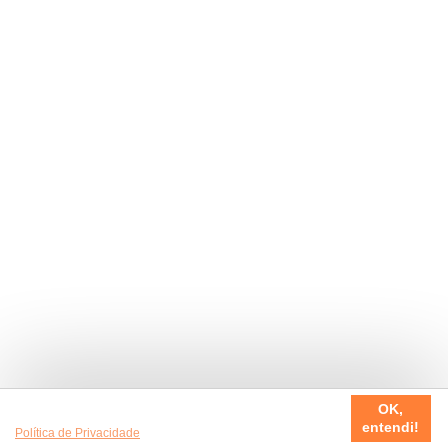
Usamos cookies em nosso site, para fazer a sua experiência
OK,
ser sempre incrível. Quer saber mais da nossa
entendi!
Política de Privacidade
?