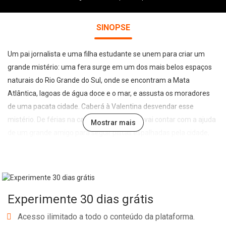
SINOPSE
Um pai jornalista e uma filha estudante se unem para criar um
grande mistério: uma fera surge em um dos mais belos espaços
naturais do Rio Grande do Sul, onde se encontram a Mata
Atlântica, lagoas de água doce e o mar, e assusta os moradores
de uma pacata cidade. Caberá à Valentina desvendar esse
mistério. De férias na casa da avó, a jovem vai contar com a ajuda
Mostrar mais
de um grande amigo para seguir pistas espalhadas pela cidade,
numa aventura que vai levá-los a ficar frente a frente com o ser
assustador. A obra foi construída a quatro mãos. Cada capítulo foi
escrito por um dos autores, sem uma combinação prévia. A única
regra era: o texto precisa envolver o leitor nas ações de Valentina
Experimente 30 dias grátis
até o fim da história. César é um a leitura para toda a família curtir.
E, ao final da história, pais e filhos podem seguir o exemplo e
Acesso ilimitado a todo o conteúdo da plataforma.
decidir: que aventura vamos viver juntos?