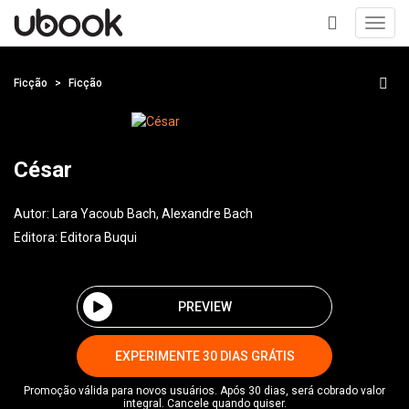
Toggl
navig
+
Ficção
Ficção
César
Autor:
Lara Yacoub Bach, Alexandre Bach
Editora:
Editora Buqui
PREVIEW
EXPERIMENTE 30 DIAS GRÁTIS
Promoção válida para novos usuários. Após 30 dias, será cobrado valor
integral. Cancele quando quiser.