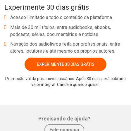
Experimente 30 dias grátis
influenciar pessoas. Este livro foi escrito pensando em você, que
pretende transmitir alguma mensagem ao público adulto, pois, ao
Acesso ilimitado a todo o conteúdo da plataforma.
entender como adultos aprendem, encontrará meios para
Mais de 30 mil títulos, entre audiobooks, ebooks,
desenvolver habilidades que facilitarão sua comunicação e a
podcasts, séries, documentários e notícias.
transmissão da sua mensagem. A intenção dele é otimizar o
Narração dos audiolivros feita por profissionais, entre
potencial que há dentro de cada líder através de informações e
atores, locutores e até mesmo os próprios autores.
dicas importantes para enriquecer aulas ou palestras. Saia do
comum. Decida ser diferente e surpreenda seus alunos!
EXPERIMENTE 30 DIAS GRÁTIS
Promoção válida para novos usuários. Após 30 dias, será cobrado
Whatsapp
Facebook
Twitter
E-mail
valor integral. Cancele quando quiser.
Precisando de ajuda?
Fale conosco