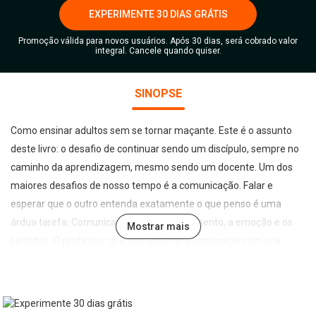
EXPERIMENTE 30 DIAS GRÁTIS
Promoção válida para novos usuários. Após 30 dias, será cobrado valor
integral. Cancele quando quiser.
SINOPSE
Como ensinar adultos sem se tornar maçante. Este é o assunto
deste livro: o desafio de continuar sendo um discípulo, sempre no
caminho da aprendizagem, mesmo sendo um docente. Um dos
maiores desafios de nosso tempo é a comunicação. Falar e
esperar que o outro entenda exatamente o que penso é uma
árdua tarefa. Comunicar envolve o pensamento, a emoção e os
Mostrar mais
sentidos. O professor que não aprende a comunicar com sua
audiência, deixou de ser mestre. Ele fala, mas não ensina. Ele
discursa, mas não comunica. Todo educador precisa
efetivamente comunicar-se, porque tem o privilégio e a
responsabilidade de transmitir seus conhecimentos para