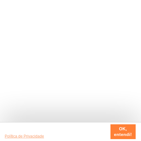
Usamos cookies em nosso site, para fazer a sua experiência
OK,
ser sempre incrível. Quer saber mais da nossa
entendi!
Política de Privacidade
?