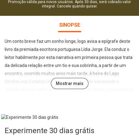
Promoção válida para novos usuários. Após 30 dias, será cobrado valor
integral. Cancele quando quiser.
SINOPSE
Um conto breve faz um sonho longe, logo avisa a epígrafe deste
livro da premiada escritora portuguesa Lídia Jorge. Ela conduz o
leitor habilmente por esta narrativa em primeira pessoa que trata
da delicada relação entre um tio e sua sobrinha, a partir de um
encontro, ocorrido muitos anos mais tarde, à beira do Lago
Ontário, nos Estados Unidos. A personalidade irreverente e
Mostrar mais
rebelde do mais velho arrebata a atenção da criança observadora
e carente de afeto que crescia na década de 60 ao sul de Portugal.
As lembranças dos seus encontros num campo de margaridas,
tendo por fundo uma bicicleta como único veículo de libertação,
constituem a matéria-prima deste conto cujo título toma por
Experimente 30 dias grátis
nome a alcunha desprestigiante que haviam dado a esse
"instrumento" – A Instrumentalina. O texto foi editado pela