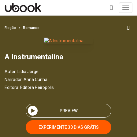
Toggl
navig
+
Ficção
Romance
A Instrumentalina
Autor:
Lídia Jorge
Narrador:
Anna Cunha
Editora:
Editora Peirópolis
PREVIEW
EXPERIMENTE 30 DIAS GRÁTIS