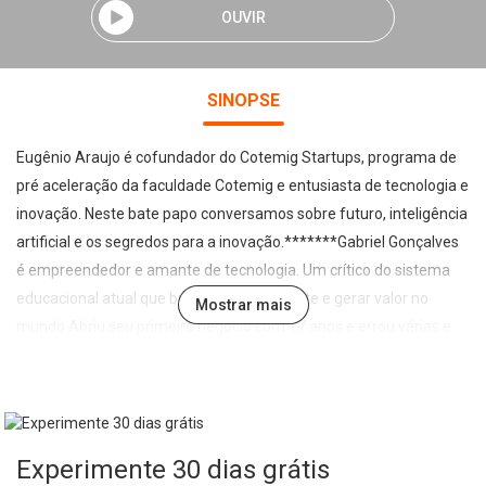
OUVIR
SINOPSE
Eugênio Araujo é cofundador do Cotemig Startups, programa de
pré aceleração da faculdade Cotemig e entusiasta de tecnologia e
inovação. Neste bate papo conversamos sobre futuro, inteligência
artificial e os segredos para a inovação.*******Gabriel Gonçalves
é empreendedor e amante de tecnologia. Um crítico do sistema
educacional atual que busca fazer diferente e gerar valor no
Mostrar mais
mundo.Abriu seu primeiro negócio com 17 anos e errou várias e
várias vezes. Em cada um desses tropeços, ele cresceu e se
tornou mais forte. O canal Gabriel Gonçalves é uma maneira de
entregar valor para todos aqueles que são empreendedores, ou
que aspiram ser empreendedores. Me encontre aqui: Instagram:
Experimente 30 dias grátis
https://www.instagram.com/gabrielgoncalveslive/Facebook: