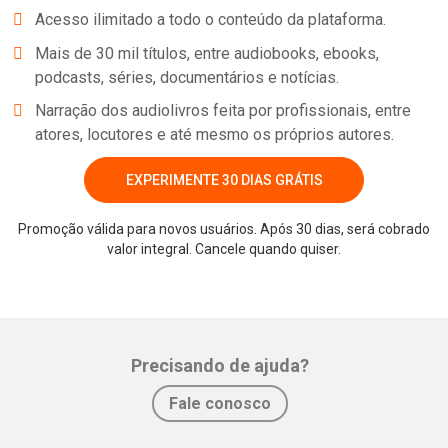
https://www.facebook.com/gabrielgoncalveslive/Website:
Acesso ilimitado a todo o conteúdo da plataforma.
http://gabrielgoncalves.comTwitter:
Mais de 30 mil títulos, entre audiobooks, ebooks,
https://twitter.com/blogdogabrielMedium:
podcasts, séries, documentários e notícias.
https://medium.com/@gabrielgoncalveslive
Narração dos audiolivros feita por profissionais, entre
******Patrocinadores e Apoiadores:Inetvip Telecom -
atores, locutores e até mesmo os próprios autores.
http://inetvip.com.brTrês Corações - https://loja.escolhat
EXPERIMENTE 30 DIAS GRÁTIS
Promoção válida para novos usuários. Após 30 dias, será cobrado
valor integral. Cancele quando quiser.
Whatsapp
Facebook
Twitter
E-mail
Precisando de ajuda?
Fale conosco