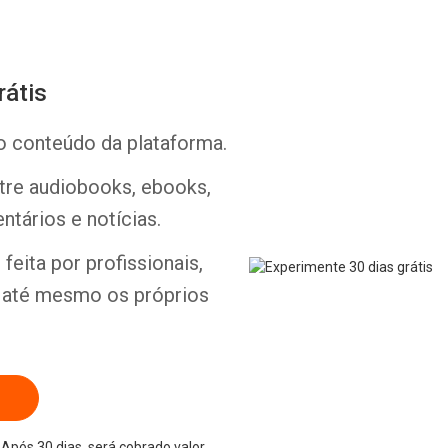
rátis
o conteúdo da plataforma.
Whatsapp
Facebook
Twitter
E-mail
ntre audiobooks, ebooks,
ntários e notícias.
feita por profissionais,
e até mesmo os próprios
Após 30 dias, será cobrado valor