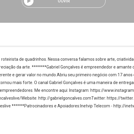
OUVIR
e roteirista de quadrinhos. Nessa conversa falamos sobre arte, criativid
reciação da arte. *******Gabriel Gonçalves é empreendedor e amante d
erente e gerar valor no mundo.Abriu seu primeiro negócio com 17 anos e
tornou mais forte. O canal Gabriel Gonçalves é uma maneira de entrega
empreendedores. Me encontre aqui: Instagram: https://www.instagram
alveslive/Website: http://gabrielgoncalves.comTwitter: https://twitt
live ******Patrocinadores e Apoiadores:Inetvip Telecom - http://inetv