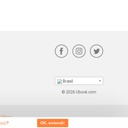
Brasil
© 2026 Ubook.com
OK, entendi!
idade
?