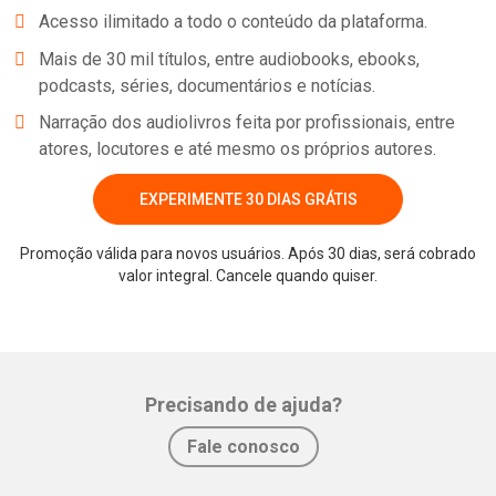
Gonçalves é uma maneira de entregar valor para todos aqueles
Acesso ilimitado a todo o conteúdo da plataforma.
que são empreendedores, ou que aspiram ser empreendedores.
Mais de 30 mil títulos, entre audiobooks, ebooks,
Me encontre aqui: Instagram:
podcasts, séries, documentários e notícias.
https://www.instagram.com/gabrielgoncalveslive/Facebook:
Narração dos audiolivros feita por profissionais, entre
https://www.facebook.com/gabrielgoncalveslive/Website:
atores, locutores e até mesmo os próprios autores.
http://gabrielgoncalves.comTwitt
EXPERIMENTE 30 DIAS GRÁTIS
Promoção válida para novos usuários. Após 30 dias, será cobrado
valor integral. Cancele quando quiser.
Whatsapp
Facebook
Twitter
E-mail
Precisando de ajuda?
Fale conosco