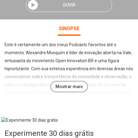
OUVIR
SINOPSE
Este é certamente um dos meus Podcasts favoritos até o
momento. Alexandre Mosquim é líder de inovação aberta na Vale,
entusiasta do movimento Open Innovation BR e uma figura
hipnotizante. Com sua extensa experiência em diversas áreas nós
conversamos sobre a importância da curiosidade e observação, o
valor em abraçar diversas experiências, o poder de se conectar
Mostrar mais
verdadeiramente com pessoas e claro, inovação aberta no Brasil.
*******Gabriel Gonçalves é empreendedor e amante de
tecnologia. Um crítico do sistema educacional atual que busca
fazer diferente e gerar valor no mundo.Abriu seu primeiro negócio
com 17 anos e errou várias e várias vezes. Em cada um desses
Experimente 30 dias grátis
tropeços, ele cresceu e se tornou mais forte. O canal Gabriel