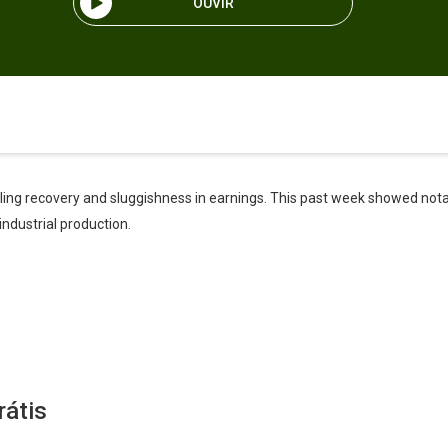
OUVIR
ling recovery and sluggishness in earnings. This past week showed notab
ndustrial production.
rátis