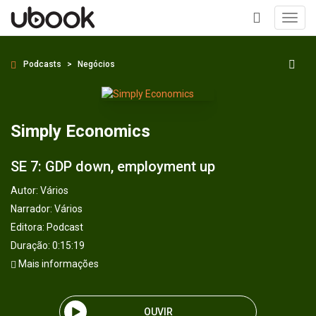
Toggl
navig
+
Podcasts
Negócios
Simply Economics
SE 7: GDP down, employment up
Autor:
Vários
Narrador:
Vários
Editora:
Podcast
Duração: 0:15:19
Mais informações
OUVIR