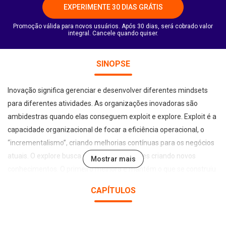
EXPERIMENTE 30 DIAS GRÁTIS
Promoção válida para novos usuários. Após 30 dias, será cobrado valor
integral. Cancele quando quiser.
SINOPSE
Inovação significa gerenciar e desenvolver diferentes mindsets
para diferentes atividades. As organizações inovadoras são
ambidestras quando elas conseguem exploit e explore. Exploit é a
capacidade organizacional de focar a eficiência operacional, o
“incrementalismo”, criando melhorias contínuas para os negócios
atuais. O explore busca novas oportunidades criando novos
Mostrar mais
conhecimentos. O primeiro melhora e mantém o que se construiu
no passado, enquanto o segundo olha para o futuro. É possível
CAPÍTULOS
desenvolver essas duas capacidades simultaneamente? Como
reconhecer pessoas que estão mais abertas ao exploit ou ao
explore? Por que é tão difícil inovar? Quais são as barreiras que